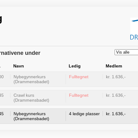
g
ernativene under
.
Navn
Ledig
Medlem
00
Nybegynnerkurs
Fulltegnet
kr. 1.636,-
(Drammensbadet)
45
Crawl kurs
Fulltegnet
kr. 1.636,-
(Drammensbadet)
45
Nybegynnerkurs
4 ledige plasser
kr. 1.636,-
(Drammensbadet)